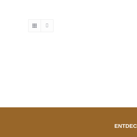
Erlesenes für die Frau
Textilien
ENTDEC