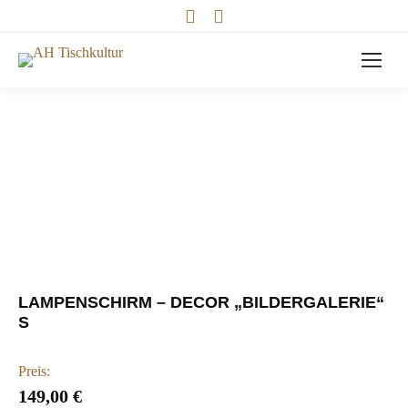
Facebook
Instagram
page
page
opens
opens
in
in
new
new
window
window
LAMPENSCHIRM – DECOR „BILDERGALERIE“
S
Preis:
149,00
€