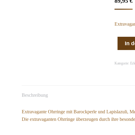
89,95
€
Extravagan
In 
Kategorie:
Erl
Beschreibung
Extravagante Ohrringe mit Barockperle und Lapislazuli, Me
Die extravaganten Ohrringe überzeugen durch ihre besonde