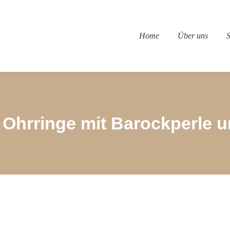
Home
Über uns
S
Ohrringe mit Barockperle u